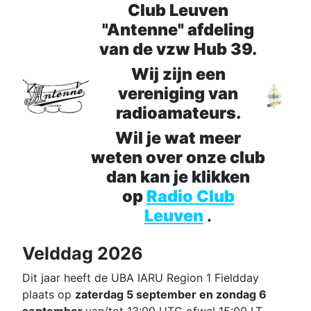
Club Leuven
"Antenne" afdeling
van de vzw Hub 39.
Wij zijn een
vereniging van
radioamateurs.
Wil je wat meer
weten over onze club
dan kan je klikken
op
Radio Club
Leuven
.
Velddag 2026
Dit jaar heeft de UBA IARU Region 1 Fieldday
plaats op
zaterdag 5 september en zondag 6
september
van/tot 13:00 UTC ofwel 15:00 LT.