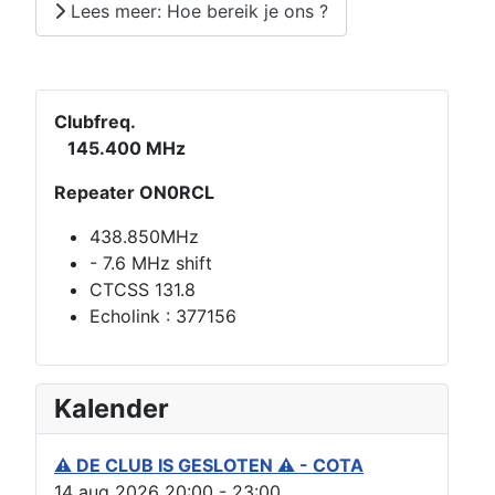
Lees meer: Hoe bereik je ons ?
Clubfreq.
145.400 MHz
Repeater ON0RCL
438.850MHz
- 7.6 MHz shift
CTCSS 131.8
Echolink : 377156
Kalender
⚠ DE CLUB IS GESLOTEN ⚠ - COTA
14 aug 2026
20:00
-
23:00