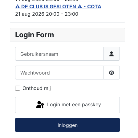
⚠ DE CLUB IS GESLOTEN ⚠ - COTA
21 aug 2026
20:00
-
23:00
Login Form
Gebruikersnaam
Wachtwoord
Toon wach
Onthoud mij
Login met een passkey
Inloggen