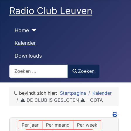
Radio Club Leuven
Home
Kalender
Downloads
Zoeken
Zoeken
U bevindt zich hier:
Startpagina
Kalender
⚠ DE CLUB IS GESLOTEN ⚠ - COTA
Per jaar
Per maand
Per week