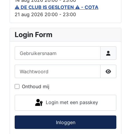
14 aug 2026
20:00
-
23:00
⚠ DE CLUB IS GESLOTEN ⚠ - COTA
21 aug 2026
20:00
-
23:00
Login Form
Gebruikersnaam
Wachtwoord
Toon wach
Onthoud mij
Login met een passkey
Inloggen