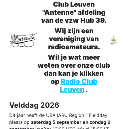
Club Leuven
"Antenne" afdeling
van de vzw Hub 39.
Wij zijn een
vereniging van
radioamateurs.
Wil je wat meer
weten over onze club
dan kan je klikken
op
Radio Club
Leuven
.
Velddag 2026
Dit jaar heeft de UBA IARU Region 1 Fieldday
plaats op
zaterdag 5 september en zondag 6
september
van/tot 13:00 UTC ofwel 15:00 LT.