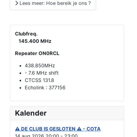
Lees meer: Hoe bereik je ons ?
Clubfreq.
145.400 MHz
Repeater ON0RCL
438.850MHz
- 7.6 MHz shift
CTCSS 131.8
Echolink : 377156
Kalender
⚠ DE CLUB IS GESLOTEN ⚠ - COTA
14 aug 2026
20:00
-
23:00