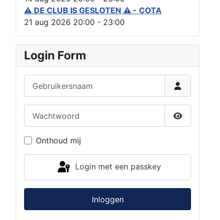
⚠ DE CLUB IS GESLOTEN ⚠ - COTA
21 aug 2026
20:00
-
23:00
Login Form
Gebruikersnaam
Wachtwoord
Toon wach
Onthoud mij
Login met een passkey
Inloggen