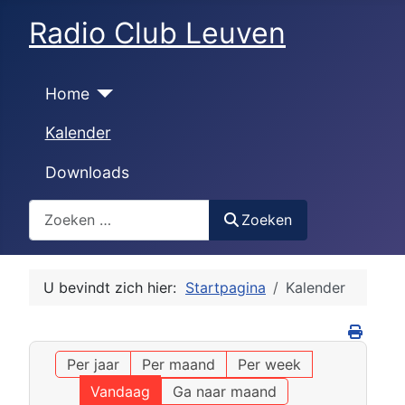
Radio Club Leuven
Home
Kalender
Downloads
Zoeken
Zoeken
U bevindt zich hier:
Startpagina
Kalender
Per jaar
Per maand
Per week
Vandaag
Ga naar maand